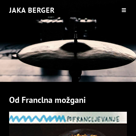
JAKA BERGER
Od Franclna možgani