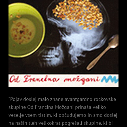
“Pojav doslej malo znane avantgardno rockovske
skupine Od Franclna Možgani prinaša veliko
veselje vsem tistim, ki občudujemo in smo doslej
na naših tleh velikokrat pogrešali skupine, ki bi