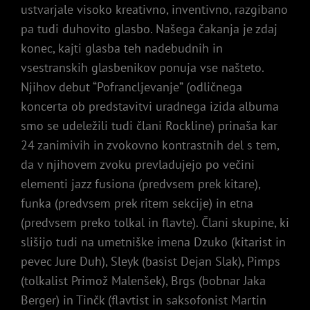
ustvarjale visoko kreativno, inventivno, razgibano
pa tudi duhovito glasbo. Našega čakanja je zdaj
konec, kajti glasba teh nadebudnih in
vsestranskih glasbenikov ponuja vse našteto.
Njihov debut “Pofrancljevanje” (odličnega
koncerta ob predstavitvi uradnega izida albuma
smo se udeležili tudi člani Rockline) prinaša kar
24 zanimivih in zvokovno kontrastnih del s tem,
da v njihovem zvoku prevladujejo po večini
elementi jazz fusiona (predvsem prek kitare),
funka (predvsem prek ritem sekcije) in etna
(predvsem preko tolkal in flavte). Člani skupine, ki
slišijo tudi na umetniške imena Dzuko (kitarist in
pevec Jure Duh), Sleyk (basist Dejan Slak), Pimps
(tolkalist Primož Malenšek), Brgs (bobnar Jaka
Berger) in Tinčk (flavtist in saksofonist Martin