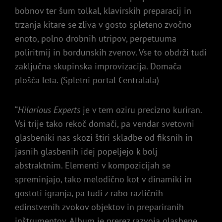
bobnov ter šum tolkal, klavirskih preparacij in
trzanja kitare se zliva v gosto spleteno zvočno
enoto, polno drobnih utripov, perpetuuma
poliritmij in bordunskih zvenov. Vse to obdrži tudi
zaključna skupinska improvizacija. Domača
plošča leta. (Spletni portal Centralala)
“
Hilarious Experts
je v tem oziru precizno kuriran.
Vsi trije tako rekoč domači, pa vendar svetovni
glasbeniki nas skozi štiri skladbe od fiksnih in
jasnih glasbenih idej popeljejo k bolj
abstraktnim. Elementi v kompozicijah se
spreminjajo, tako melodično kot v dinamiki in
gostoti igranja, pa tudi z rabo različnih
edinstvenih zvokov objektov in prepariranih
inštrumentov. Album je prerez razvoja glasbene