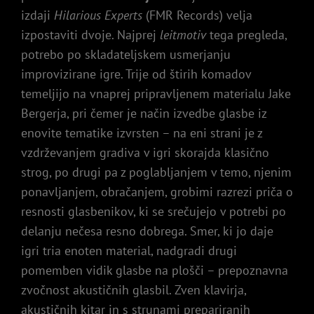
izdaji
Hilarious Experts
(FMR Records) velja
izpostaviti dvoje. Najprej
leitmotiv
tega pregleda,
potrebo po skladateljskem usmerjanju
improvizirane igre. Trije od štirih komadov
temeljijo na vnaprej pripravljenem materialu Jake
Bergerja, pri čemer je način izvedbe glasbe iz
enovite tematike izvrsten – na eni strani je z
vzdrževanjem gradiva v igri skorajda klasično
strog, po drugi pa z poglabljanjem v temo, njenim
ponavljanjem, obračanjem, grobimi razrezi priča o
resnosti glasbenikov, ki se srečujejo v potrebi po
delanju nečesa resno dobrega. Smer, ki jo daje
igri tria enoten material, nadgradi drugi
pomemben vidik glasbe na plošči – prepoznavna
zvočnost akustičnih glasbil. Zven klavirja,
akustičnih kitar in s strunami prepariranih