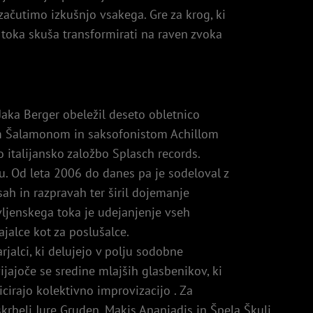
 začutimo izkušnjo vsakega. Gre za krog, ki
 toka skuša transformirati na raven zvoka
Jaka Berger obeležil deseto obletnico
om Šalamonom in saksofonistom Achillom
o italijansko založbo Splasch records.
. Od leta 2006 do danes pa je sodeloval z
sah in razpravah ter širil dojemanje
vljenskega toka je udejanjenje vseh
ajalce kot za poslušalce.
rjalci, ki delujejo v polju sodobne
vijajoče se sredine mlajših glasbenikov, ki
icirajo kolektivno improvizacijo . Za
rbeli Jure Gruden, Makis Ananiadis in Špela Škulj.