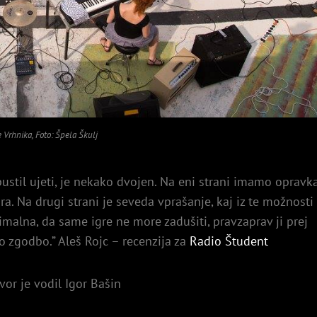
e Vrhnika, Foto: Špela Škulj
 pustil ujeti, je nekako dvojen. Na eni strani imamo opravk
ra. Na drugi strani je seveda vprašanje, kaj iz te možnosti
imalna, da same igre ne more zadušiti, pravzaprav ji prej
o zgodbo.” Aleš Rojc – recenzija za
Radio Študent
vor je vodil Igor Bašin