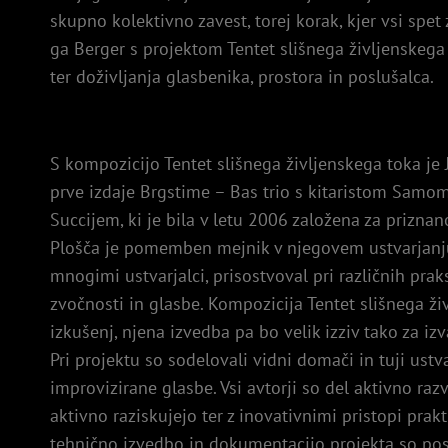
skupno kolektivno zavest, torej korak, kjer vsi spet
ga Berger s projektom Tentet slišnega življenskega
ter doživljanja glasbenika, prostora in poslušalca.
S kompozicijo Tentet slišnega življenskega toka je 
prve izdaje Brgstime – Bas trio s kitaristom Sam
Succijem, ki je bila v letu 2006 založena za priznan
Plošča je pomemben mejnik v njegovem ustvarjanju
mnogimi ustvarjalci, prisostvoval pri različnih prak
zvočnosti in glasbe. Kompozicija Tentet slišnega ži
izkušenj, njena izvedba pa bo velik izziv tako za izv
Pri projektu so sodelovali vidni domači in tuji ustva
improvizirane glasbe. Vsi avtorji so del aktivno raz
aktivno raziskujejo ter z inovativnimi pristopi prakt
tehnično izvedbo in dokumentacijo projekta so posk