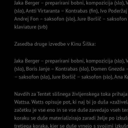
Jaka Berger – preparirani bobni, kompozicija (slo), V
(slo), Antti Virtaranta – Kontrabas (fin), Ivo Poderžaj 
Andrej Fon – saksofon (slo), Jure Boršič – saksofon 
klaviature (srb)
Zasedba druge izvedbe v Kinu Šiška:
Jaka Berger – preparirani bobni, kompozicija (slo), V
(slo), Boris Janje – Kontrabas (slo), Domen Gnezda – e
– saksofon (slo), Jure Boršič – saksofon (slo), Ana K
Navdih za Tentet slišnega življenskega toka prihaja
Wattsa. Watts opisuje pot, ki naj bi jo duša »zažive
začetku je vse eno in se vse duše zavedajo vseh te
koraku se duše materializirajo zaradi želje po izkušn
tretjega koraka, kjer se duše vrnejo s svojimi izkuš