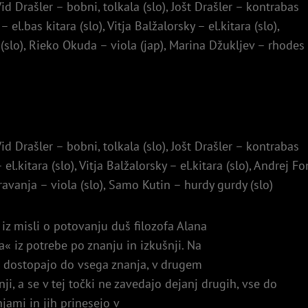
id Drašler – bobni, tolkala (slo), Jošt Drašler – kontrabas
– el.bas kitara (slo), Vitja Balžalorsky – el.kitara (slo),
(slo), Rieko Okuda – viola (jap), Marina Džukljev – rhodes
id Drašler – bobni, tolkala (slo), Jošt Drašler – kontrabas
l.kitara (slo), Vitja Balžalorsky – el.kitara (slo), Andrej Fo
ravanja – viola (slo), Samo Kutin – hurdy gurdy (slo)
 iz misli o potovanju duš filozofa Alana
la« iz potrebe po znanju in izkušnji. Na
r dostopajo do vsega znanja, v drugem
ji, a se v tej točki ne zavedajo dejanj drugih, vse do
njami in jih prinesejo v